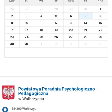
NDZ
PN
WT
ŚR
CZW
PT
SOB
26
27
28
29
30
31
1
2
3
4
5
6
7
8
9
10
11
12
13
14
15
16
17
18
19
20
21
22
23
24
25
26
27
28
29
30
31
1
2
3
4
5
Powiatowa Poradnia Psychologiczno -
Pedagogiczna
w Wałbrzychu
Adres pocztowy:
58-300 Wałbrzych