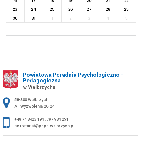
16
17
18
19
20
21
22
23
24
25
26
27
28
29
30
31
1
2
3
4
5
Powiatowa Poradnia Psychologiczno -
Pedagogiczna
w Wałbrzychu
Adres pocztowy:
58-300 Wałbrzych
Al. Wyzwolenia 20-24
+48 74 8423 194
,
797 984 251
sekretariat@pppp.walbrzych.pl