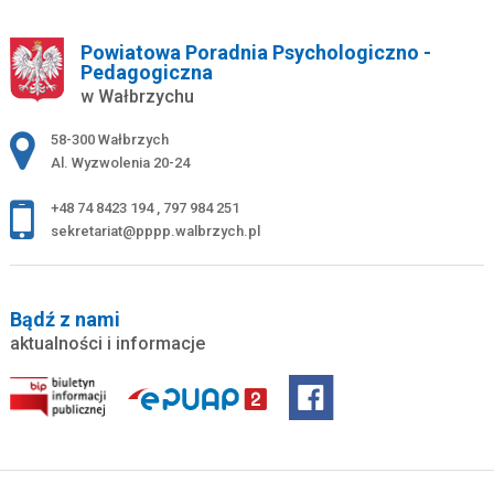
Powiatowa Poradnia Psychologiczno -
Pedagogiczna
w Wałbrzychu
Adres pocztowy:
58-300 Wałbrzych
Al. Wyzwolenia 20-24
+48 74 8423 194
,
797 984 251
sekretariat@pppp.walbrzych.pl
Bądź z nami
aktualności i informacje