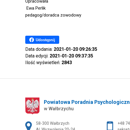
Opracowała
Ewa Perlik
pedagog/doradca zowodowy
Udostępnij
Data dodania:
2021-01-20 09:26:35
Data edycji:
2021-01-20 09:37:35
Ilość wyświetleń:
2843
Powiatowa Poradnia Psychologiczn
w Wałbrzychu
Adres pocztowy:
58-300 Wałbrzych
+48 74
Al. Wyzwolenia 20-24
sekret