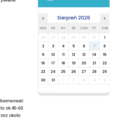
zyskanie
e
Sierpień 2026
‹
›
NDZ
PN
WT
ŚR
CZW
PT
SOB
26
27
28
29
30
31
1
2
3
4
5
6
7
8
9
10
11
12
13
14
15
16
17
18
19
20
21
22
23
24
25
26
27
28
29
30
31
1
2
3
4
5
aobserwować
to ok.40-60
przez około