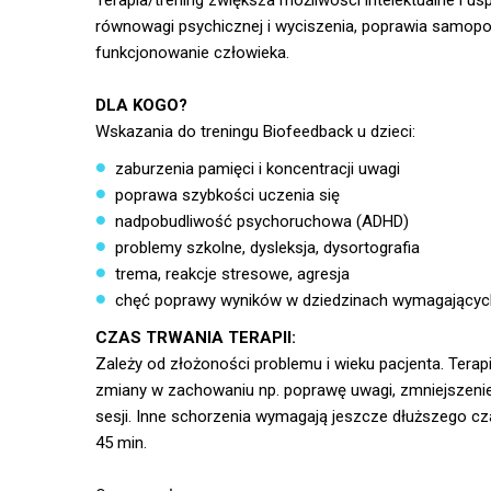
Terapia/trening zwiększa możliwości intelektualne i 
równowagi psychicznej i wyciszenia, poprawia samopo
funkcjonowanie człowieka.
DLA KOGO?
Wskazania do treningu Biofeedback u dzieci:
zaburzenia pamięci i koncentracji uwagi
poprawa szybkości uczenia się
nadpobudliwość psychoruchowa (ADHD)
problemy szkolne, dysleksja, dysortografia
trema, reakcje stresowe, agresja
chęć poprawy wyników w dziedzinach wymagających 
CZAS TRWANIA TERAPII:
Zależy od złożoności problemu i wieku pacjenta. Ter
zmiany w zachowaniu np. poprawę uwagi, zmniejszenie
sesji. Inne schorzenia wymagają jeszcze dłuższego cza
45 min.