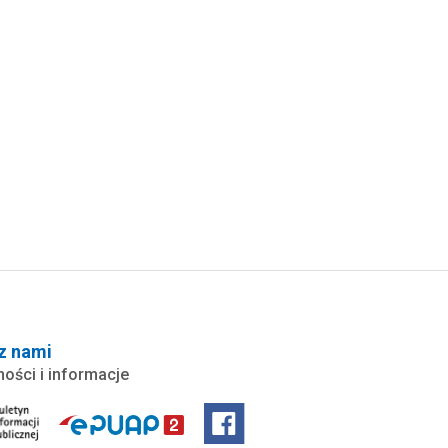
z nami
ności i informacje