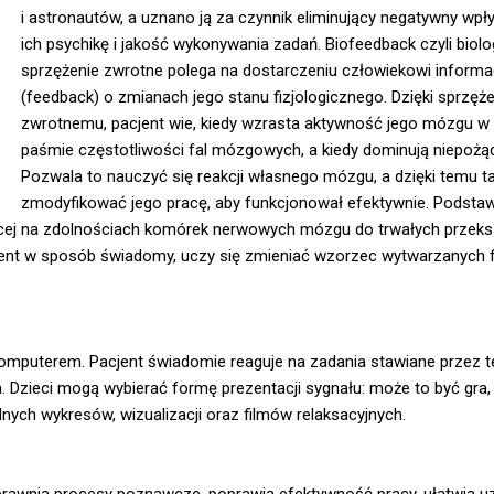
i astronautów, a uznano ją za czynnik eliminujący negatywny wpł
ich psychikę i jakość wykonywania zadań. Biofeedback czyli biol
sprzężenie zwrotne polega na dostarczeniu człowiekowi informac
(feedback) o zmianach jego stanu fizjologicznego. Dzięki sprzęże
zwrotnemu, pacjent wie, kiedy wzrasta aktywność jego mózgu 
paśmie częstotliwości fal mózgowych, a kiedy dominują niepoż
Pozwala to nauczyć się reakcji własnego mózgu, a dzięki temu t
zmodyfikować jego pracę, aby funkcjonował efektywnie. Podstawą
jącej na zdolnościach komórek nerwowych mózgu do trwałych przeks
pacjent w sposób świadomy, uczy się zmieniać wzorzec wytwarzanych f
omputerem. Pacjent świadomie reaguje na zadania stawiane przez t
a. Dzieci mogą wybierać formę prezentacji sygnału: może to być gra,
alnych wykresów, wizualizacji oraz filmów relaksacyjnych.