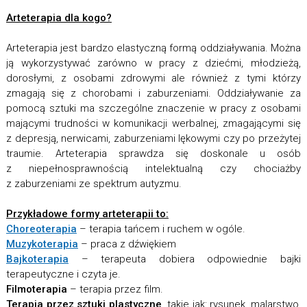
Arteterapia dla kogo?
Arteterapia jest bardzo elastyczną formą oddziaływania. Można
ją wykorzystywać zarówno w pracy z dziećmi, młodzieżą,
dorosłymi, z osobami zdrowymi ale również z tymi którzy
zmagają się z chorobami i zaburzeniami. Oddziaływanie za
pomocą sztuki ma szczególne znaczenie w pracy z osobami
mającymi trudności w komunikacji werbalnej, zmagającymi się
z depresją, nerwicami, zaburzeniami lękowymi czy po przeżytej
traumie. Arteterapia sprawdza się doskonale u osób
z niepełnosprawnością intelektualną czy chociażby
z zaburzeniami ze spektrum autyzmu.
Przykładowe formy arteterapii to:
Choreoterapia
– terapia tańcem i ruchem w ogóle.
Muzykoterapia
– praca z dźwiękiem
Bajkoterapia
– terapeuta dobiera odpowiednie bajki
terapeutyczne i czyta je.
Filmoterapia
– terapia przez film.
Terapia przez sztuki plastyczne
, takie jak: rysunek, malarstwo,