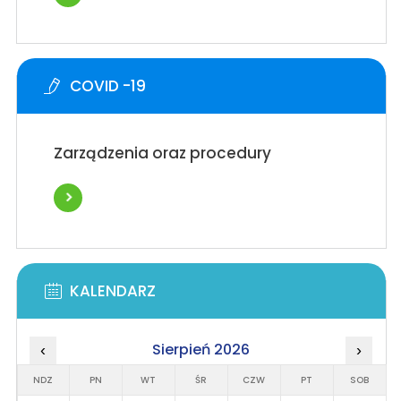
COVID -19
Zarządzenia oraz procedury
KALENDARZ
Sierpień 2026
‹
›
NDZ
PN
WT
ŚR
CZW
PT
SOB