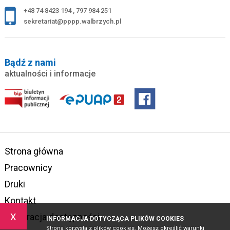
+48 74 8423 194
,
797 984 251
sekretariat@pppp.walbrzych.pl
Bądź z nami
aktualności i informacje
Strona główna
Pracownicy
Druki
Kontakt
x
Deklaracja dostępności
INFORMACJA DOTYCZĄCA PLIKÓW COOKIES
Strona korzysta z plików cookies. Możesz określić warunki