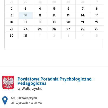
26
27
28
29
30
31
1
2
3
4
5
6
7
8
9
10
11
12
13
14
15
16
17
18
19
20
21
22
23
24
25
26
27
28
29
30
31
1
2
3
4
5
Powiatowa Poradnia Psychologiczno -
Pedagogiczna
w Wałbrzychu
Adres pocztowy:
58-300 Wałbrzych
Al. Wyzwolenia 20-24